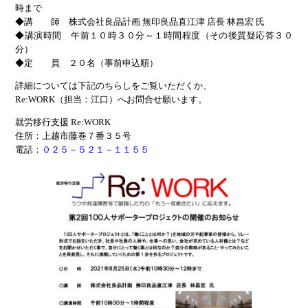
時まで
◆講 師 株式会社良品計画 無印良品直江津 店長 林昌宏 氏
◆講演時間 午前１０時３０分～１時間程度（その後質疑応答３０
分）
◆定 員 ２０名（事前申込順）
詳細については下記のちらしをご覧いただくか、
Re:WORK（担当：江口）へお問合せ願います。
就労移行支援 Re:WORK
住所：上越市藤巻７番３５号
電話：
０２５－５２１－１１５５