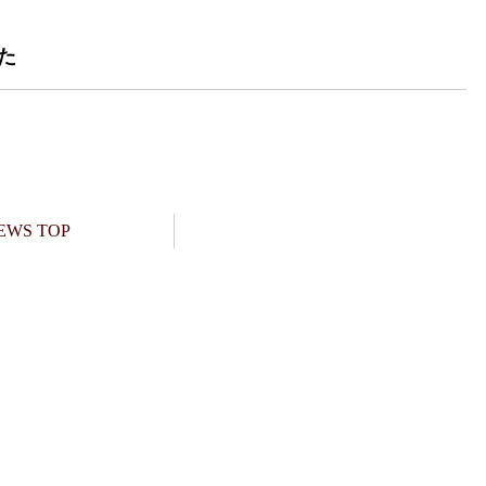
た
EWS TOP